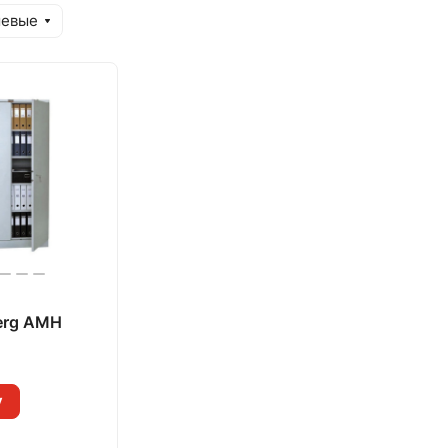
шевые
erg AMH
у