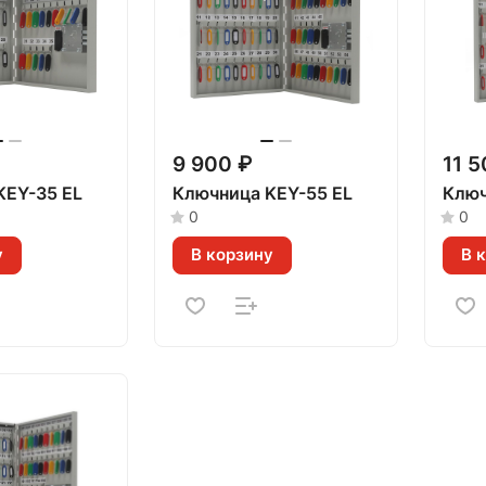
9 900 ₽
11 5
KEY-35 EL
Ключница KEY-55 EL
Ключ
0
0
у
В корзину
В 