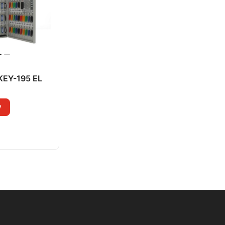
KEY-195 EL
у