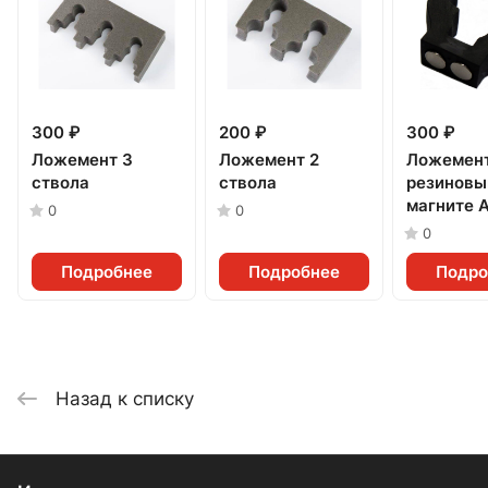
300 ₽
200 ₽
300 ₽
Ложемент 3
Ложемент 2
Ложемен
ствола
ствола
резиновы
магните 
0
0
0
Подробнее
Подробнее
Подро
Назад к списку