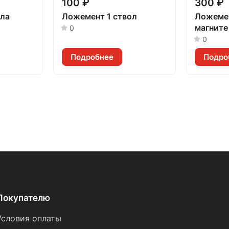
100 ₽
300 ₽
ола
Ложемент 1 ствол
Ложемен
магните
0
0
Подробнее
Подро
Покупателю
Условия оплаты