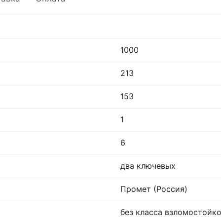
1000
213
153
1
6
два ключевых
Промет (Россия)
без класса взломостойк