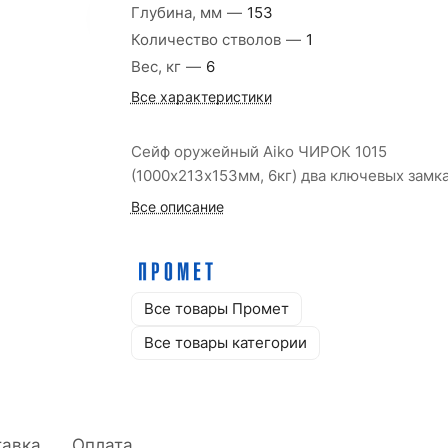
Глубина, мм
—
153
Количество стволов
—
1
Вес, кг
—
6
Все характеристики
Сейф оружейный Aiko ЧИРОК 1015
(1000х213х153мм, 6кг) два ключевых замк
Все описание
Все товары Промет
Все товары категории
тавка
Оплата