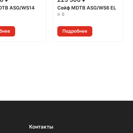
DTB ASG/WS14
Сейф MDTB ASG/WS6 EL
0
бнее
Подробнее
Контакты