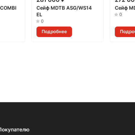
/COMBI
Сейф MDTB ASG/WS14
Сейф M
EL
0
0
Подробнее
Подро
Покупателю