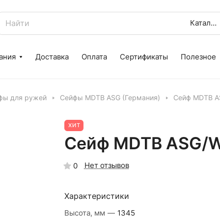
Каталог
ания
Доставка
Оплата
Сертификаты
Полезное
фы для ружей
Сейфы MDTB ASG (Германия)
Сейф MDTB 
ХИТ
Сейф MDTB ASG/
Нет отзывов
0
Характеристики
Высота, мм
—
1345