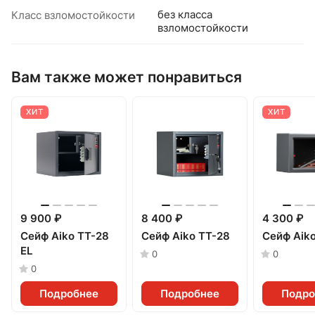
без класса
Класс взломостойкости
взломостойкости
Вам также может понравиться
ХИТ
ХИТ
9 900 ₽
8 400 ₽
4 300 ₽
Сейф Aiko TT-28
Сейф Aiko TT-28
Сейф Aik
EL
0
0
0
Подробнее
Подробнее
Подро