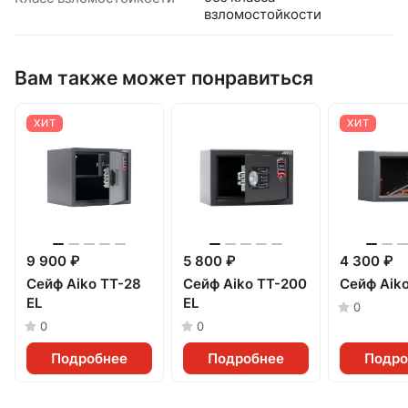
взломостойкости
Вам также может понравиться
ХИТ
ХИТ
9 900 ₽
5 800 ₽
4 300 ₽
Сейф Aiko TT-28
Сейф Aiko TT-200
Сейф Aik
EL
EL
0
0
0
Подробнее
Подробнее
Подро