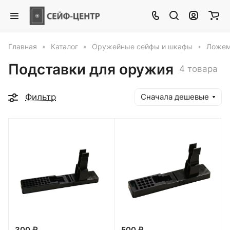
Главная
Каталог
Оружейные сейфы и шкафы
Ложем
Подставки для оружия
4 товара
Фильтр
Сначала дешевые